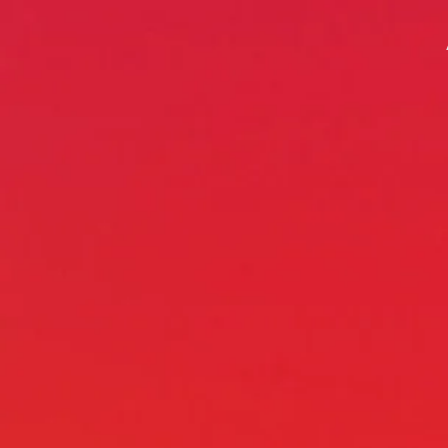
ASSEGN
BONIFI