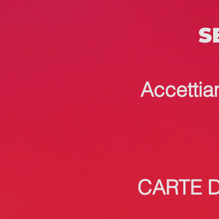
S
​
Accettia
BAN
CARTE DI C